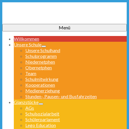
Menü
Willkommen
Unsere Schule
Unsere Schulhand
Schulprogramm
Niedernetphen
Obernetphen
Team
Schulmitwirkung
Kooperationen
Medienerziehung
Stunden-, Pausen- und Busfahrzeiten
Glanzstücke
AGs
Schulsozialarbeit
Schülerparlament
Lego Education