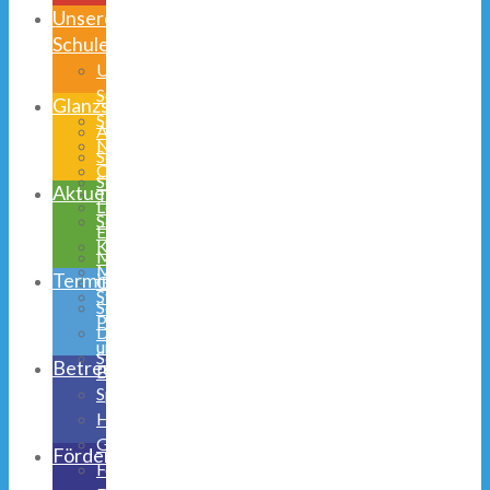
Unsere
Schule
Unsere
Schulhand
Glanzstücke
Schulprogramm
AGs
Niedernetphen
Schulsozialarbeit
Obernetphen
Schülerparlament
Aktuelles
Team
Lego
Schulmitwirkung
Education
Kooperationen
Musical
Medienerziehung
Termine
Galerie
Stunden-,
Schulhund
Pausen-
Digitalisierung
und
Schulsozialarbeit
Betreuung
Busfahrzeiten
Speiseplan
Halbtagsbetreuung
Ganztagsschule
Förderverein
Ferienbetreuung