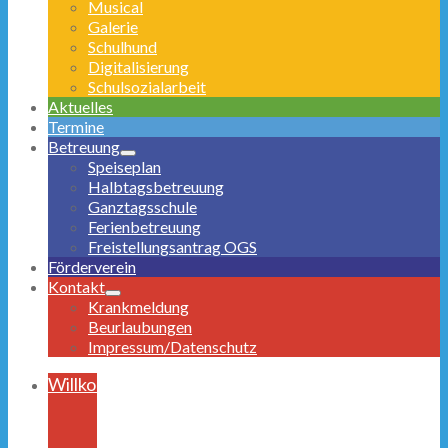
Musical
Galerie
Schulhund
Digitalisierung
Schulsozialarbeit
Aktuelles
Termine
Betreuung
Speiseplan
Halbtagsbetreuung
Ganztagsschule
Ferienbetreuung
Freistellungsantrag OGS
Förderverein
Kontakt
Krankmeldung
Beurlaubungen
Impressum/Datenschutz
Willkommen