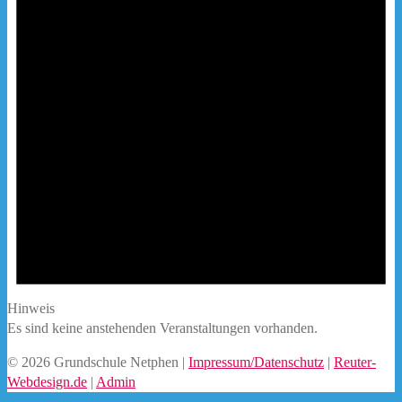
Hinweis
Es sind keine anstehenden Veranstaltungen vorhanden.
© 2026 Grundschule Netphen |
Impressum/Datenschutz
|
Reuter-
Webdesign.de
|
Admin