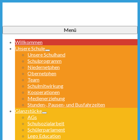
Menü
Willkommen
Unsere Schule
Unsere Schulhand
Schulprogramm
Niedernetphen
Obernetphen
Team
Schulmitwirkung
Kooperationen
Medienerziehung
Stunden-, Pausen- und Busfahrzeiten
Glanzstücke
AGs
Schulsozialarbeit
Schülerparlament
Lego Education