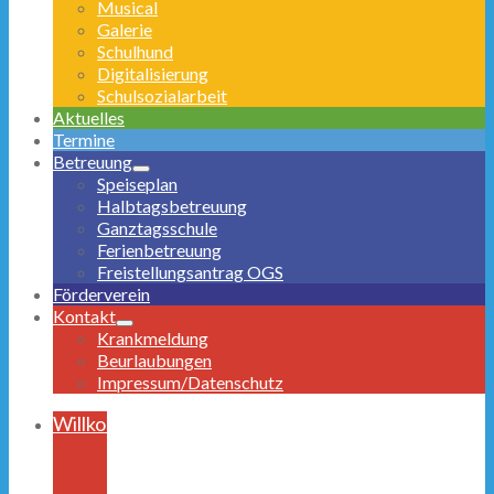
Musical
Galerie
Schulhund
Digitalisierung
Schulsozialarbeit
Aktuelles
Termine
Betreuung
Speiseplan
Halbtagsbetreuung
Ganztagsschule
Ferienbetreuung
Freistellungsantrag OGS
Förderverein
Kontakt
Krankmeldung
Beurlaubungen
Impressum/Datenschutz
Willkommen