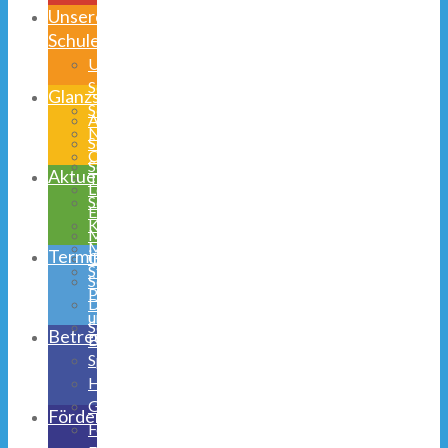
Unsere
Schule
Unsere
Schulhand
Glanzstücke
Schulprogramm
AGs
Niedernetphen
Schulsozialarbeit
Obernetphen
Schülerparlament
Aktuelles
Team
Lego
Schulmitwirkung
Education
Kooperationen
Musical
Medienerziehung
Termine
Galerie
Stunden-,
Schulhund
Pausen-
Digitalisierung
und
Schulsozialarbeit
Betreuung
Busfahrzeiten
Speiseplan
Halbtagsbetreuung
Ganztagsschule
Förderverein
Ferienbetreuung