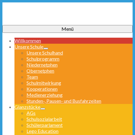
Menü
Willkommen
Unsere Schule
Unsere Schulhand
Schulprogramm
Niedernetphen
Obernetphen
Team
Schulmitwirkung
Kooperationen
Medienerziehung
Stunden-, Pausen- und Busfahrzeiten
Glanzstücke
AGs
Schulsozialarbeit
Schülerparlament
Lego Education