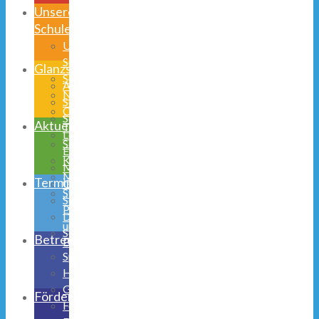
Unsere
Schule
Unsere
Schulhand
Glanzstücke
Schulprogramm
AGs
Niedernetphen
Schulsozialarbeit
Obernetphen
Schülerparlament
Aktuelles
Team
Lego
Schulmitwirkung
Education
Kooperationen
Musical
Medienerziehung
Termine
Galerie
Stunden-,
Schulhund
Pausen-
Digitalisierung
und
Schulsozialarbeit
Betreuung
Busfahrzeiten
Speiseplan
Halbtagsbetreuung
Ganztagsschule
Förderverein
Ferienbetreuung