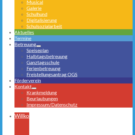
Musical
Galerie
Schulhund
Digitalisierung
Schulsozialarbeit
Aktuelles
Termine
Betreuung
Speiseplan
Halbtagsbetreuung
Ganztagsschule
Ferienbetreuung
Freistellungsantrag OGS
Förderverein
Kontakt
Krankmeldung
Beurlaubungen
Impressum/Datenschutz
Willkommen