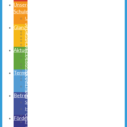
Unsere
Schule
Unsere
Schulhand
Glanzstücke
Schulprogramm
AGs
Niedernetphen
Schulsozialarbeit
Obernetphen
Schülerparlament
Aktuelles
Team
Lego
Schulmitwirkung
Education
Kooperationen
Musical
Medienerziehung
Termine
Galerie
Stunden-,
Schulhund
Pausen-
Digitalisierung
und
Schulsozialarbeit
Betreuung
Busfahrzeiten
Speiseplan
Halbtagsbetreuung
Ganztagsschule
Förderverein
Ferienbetreuung