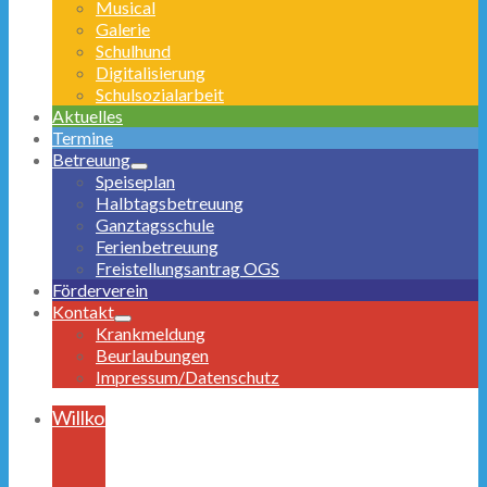
Musical
Galerie
Schulhund
Digitalisierung
Schulsozialarbeit
Aktuelles
Termine
Betreuung
Speiseplan
Halbtagsbetreuung
Ganztagsschule
Ferienbetreuung
Freistellungsantrag OGS
Förderverein
Kontakt
Krankmeldung
Beurlaubungen
Impressum/Datenschutz
Willkommen