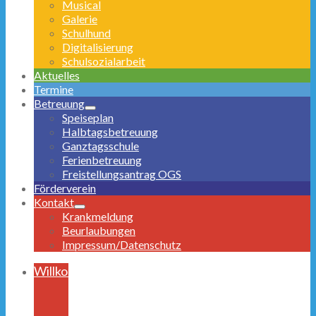
Musical
Galerie
Schulhund
Digitalisierung
Schulsozialarbeit
Aktuelles
Termine
Betreuung
Speiseplan
Halbtagsbetreuung
Ganztagsschule
Ferienbetreuung
Freistellungsantrag OGS
Förderverein
Kontakt
Krankmeldung
Beurlaubungen
Impressum/Datenschutz
Willkommen