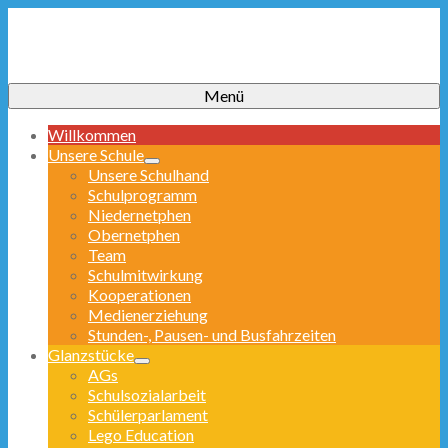
Menü
Willkommen
Unsere Schule
Unsere Schulhand
Schulprogramm
Niedernetphen
Obernetphen
Team
Schulmitwirkung
Kooperationen
Medienerziehung
Stunden-, Pausen- und Busfahrzeiten
Glanzstücke
AGs
Schulsozialarbeit
Schülerparlament
Lego Education