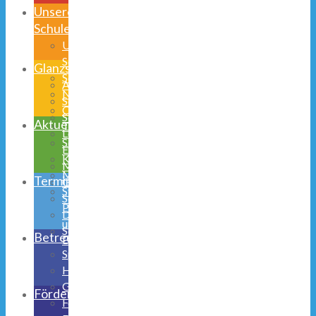
Unsere
Schule
Unsere
Schulhand
Glanzstücke
Schulprogramm
AGs
Niedernetphen
Schulsozialarbeit
Obernetphen
Schülerparlament
Aktuelles
Team
Lego
Schulmitwirkung
Education
Kooperationen
Musical
Medienerziehung
Termine
Galerie
Stunden-,
Schulhund
Pausen-
Digitalisierung
und
Schulsozialarbeit
Betreuung
Busfahrzeiten
Speiseplan
Halbtagsbetreuung
Ganztagsschule
Förderverein
Ferienbetreuung