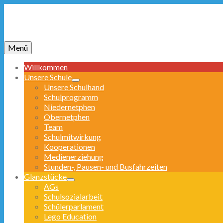
Menü
Willkommen
Unsere Schule
Unsere Schulhand
Schulprogramm
Niedernetphen
Obernetphen
Team
Schulmitwirkung
Kooperationen
Medienerziehung
Stunden-, Pausen- und Busfahrzeiten
Glanzstücke
AGs
Schulsozialarbeit
Schülerparlament
Lego Education