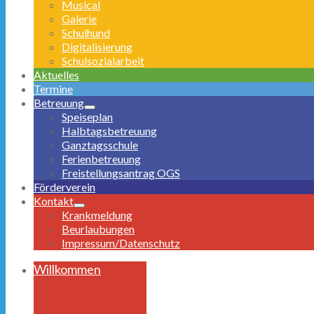
Musical
Galerie
Schulhund
Digitalisierung
Schulsozialarbeit
Aktuelles
Termine
Betreuung
Speiseplan
Halbtagsbetreuung
Ganztagsschule
Ferienbetreuung
Freistellungsantrag OGS
Förderverein
Kontakt
Krankmeldung
Beurlaubungen
Impressum/Datenschutz
Willkommen