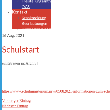
Freistellungsantrag
OGS
Kontakt
Krankmeldung
Beurlaubungen
Impressum/Datenschutz
16
Aug. 2021
Schulstart
eingetragen in:
Archiv
|
https://www.schulministerium.nrw/05082021-informationen-zum-schu
Vorheriger Eintrag
Nächster Eintrag