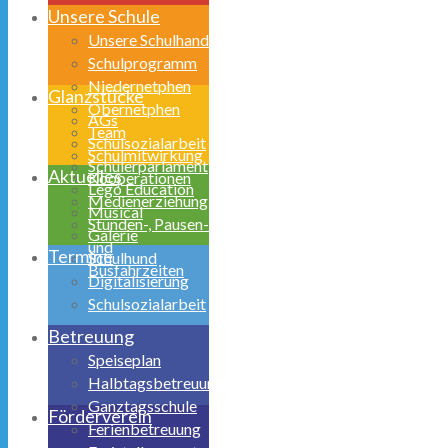
Unsere Schule
Unsere Schulhand
Schulprogramm
Niedernetphen
Glanzstücke
Obernetphen
AGs
Team
Schulsozialarbeit
Schulmitwirkung
Schülerparlament
Aktuelles
Kooperationen
Lego Education
Medienerziehung
Musical
Stunden-, Pausen-
Galerie
und
Termine
Schulhund
Busfahrzeiten
Digitalisierung
Schulsozialarbeit
Betreuung
Speiseplan
Halbtagsbetreuung
Ganztagsschule
Förderverein
Ferienbetreuung